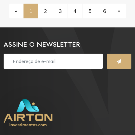
«
1
2
3
4
5
6
»
ASSINE O NEWSLETTER