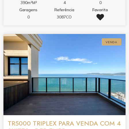
390m²M²
4
0
Garagens
Referência
Favorito
0
3087CO
VENDA
TR5000 TRIPLEX PARA VENDA COM 4