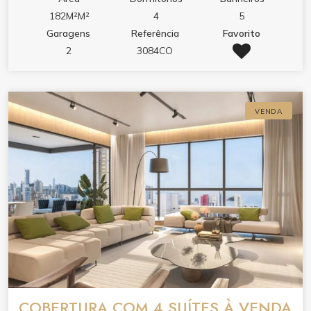
182M²M²
4
5
Garagens
Referência
Favorito
2
3084CO
VENDA
COBERTURA COM 4 SUÍTES À VENDA