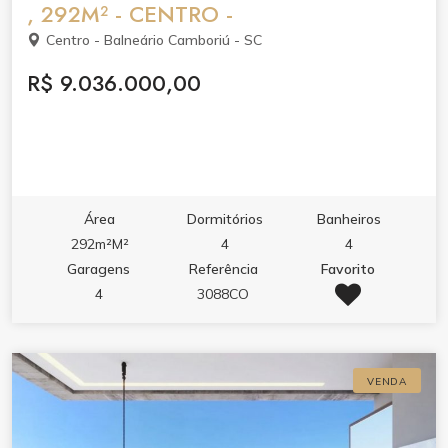
, 292M² - CENTRO -
Centro - Balneário Camboriú - SC
R$ 9.036.000,00
Área
Dormitórios
Banheiros
292m²M²
4
4
Garagens
Referência
Favorito
4
3088CO
VENDA