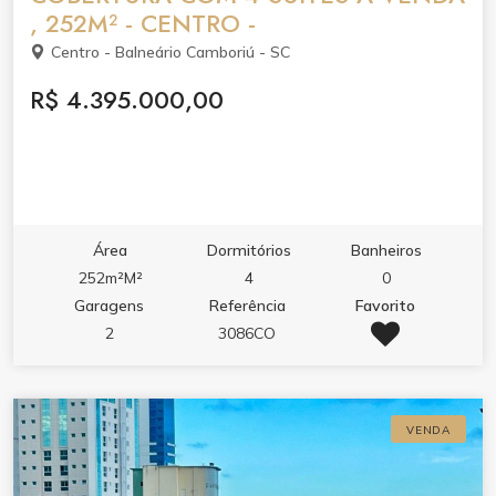
, 252M² - CENTRO -
Centro - Balneário Camboriú - SC
R$ 4.395.000,00
Área
Dormitórios
Banheiros
252m²M²
4
0
Garagens
Referência
Favorito
2
3086CO
VENDA