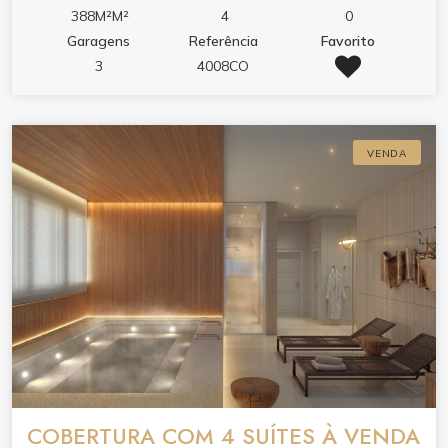
388M²M²
4
0
Garagens
Referência
Favorito
3
4008CO
VENDA
COBERTURA COM 4 SUÍTES À VENDA