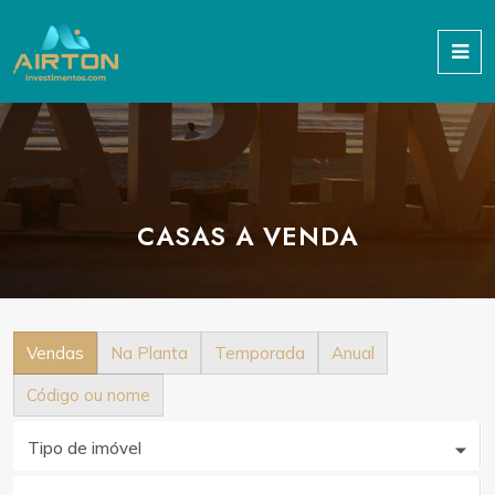
CASAS A VENDA
Vendas
Na Planta
Temporada
Anual
Código ou nome
Tipo de imóvel