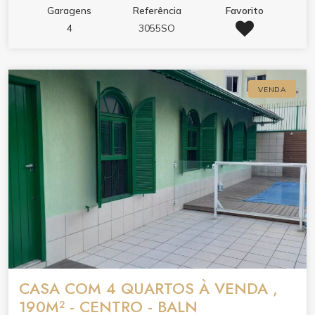
Garagens
Referência
Favorito
4
3055SO
VENDA
CASA COM 4 QUARTOS À VENDA ,
190M² - CENTRO - BALN