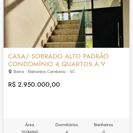
CASA/ SOBRADO ALTO PADRÃO
CONDOMÍNIO 4 QUARTOS À V
Barra - Balneário Camboriú - SC
R$ 2.950.000,00
Área
Dormitórios
Banheiros
250M²M²
4
0