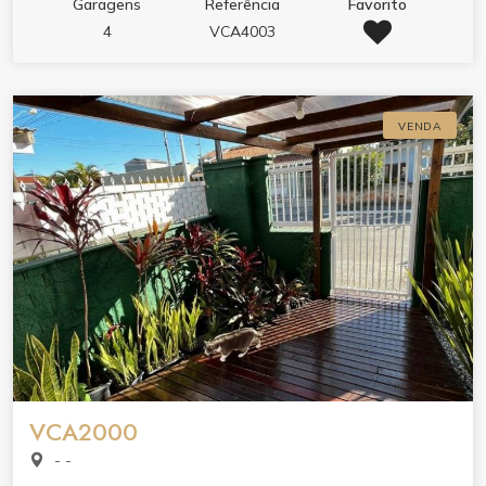
Garagens
Referência
Favorito
4
VCA4003
VENDA
VCA2000
- -