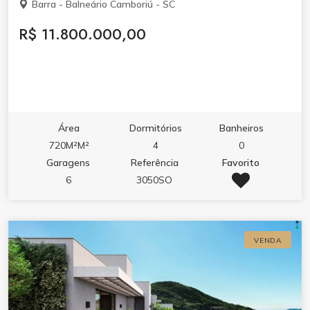
Barra - Balneário Camboriú - SC
R$ 11.800.000,00
Área
Dormitórios
Banheiros
720M²M²
4
0
Garagens
Referência
Favorito
6
3050SO
VENDA