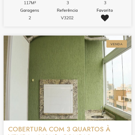
117M²
3
3
Garagens
Referência
Favorito
2
V3202
VENDA
COBERTURA COM 3 QUARTOS À