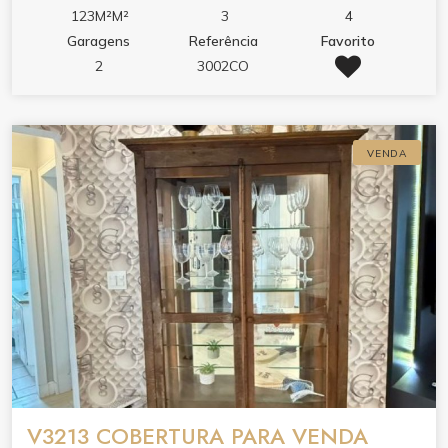
123M²M²
3
4
Garagens
Referência
Favorito
2
3002CO
VENDA
V3213 COBERTURA PARA VENDA