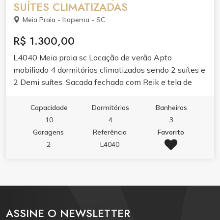
SUÍTES CLIMATIZADAS
Meia Praia - Itapema - SC
R$ 1.300,00
L4040 Meia praia sc Locação de verão Apto
mobiliado 4 dormitórios climatizados sendo 2 suítes e
2 Demi suítes. Sacada fechada com Reik e tela de
proteção. Elevador 2 vagas 175 m² de área privativa.
4 camas de casal 3 colchões de solteiro Internet Com
Capacidade
Dormitórios
Banheiros
todos os utensílios de cozinha 150 mts do mar
10
4
3
Garagens
Referência
Favorito
2
L4040
ASSINE O NEWSLETTER