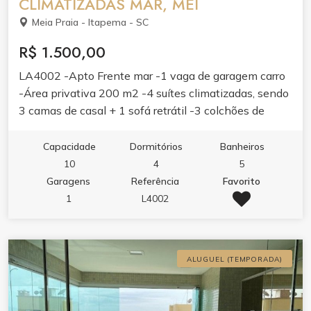
CLIMATIZADAS MAR, MEI
Meia Praia - Itapema - SC
R$ 1.500,00
LA4002 -Apto Frente mar -1 vaga de garagem carro
-Área privativa 200 m2 -4 suítes climatizadas, sendo
3 camas de casal + 1 sofá retrátil -3 colchões de
solteiro -Churrasqueira móvel carvão -Internet -
Ampla Sala -Cozinha -Lavanderia -Lavabo -Elevador
Capacidade
Dormitórios
Banheiros
-Centro de Meia praia SC.
10
4
5
Garagens
Referência
Favorito
1
L4002
ALUGUEL (TEMPORADA)