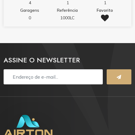
duas cadeiras de praia. utensílios de cozinha, além de
4
1
1
forno micro ondas e forno. Imóvel não possui
Garagens
Referência
Favorito
garagem. Inquilino trazer roupa de cama travesseiros
0
1000LC
e toalhas. Imóvel comporta máximo 4 adultos e uma
criança. Valores podem mudar conforme a data e
quantidade de pessoas. @airtoninvestimentos
ASSINE O NEWSLETTER